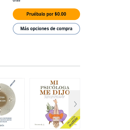
días
Pruébalo por $0.00
Más opciones de compra