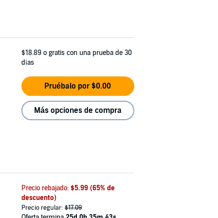
$18.89
o gratis con una prueba de 30
días
Pruébalo por $0.00
Más opciones de compra
Precio rebajado:
$5.99
(65% de
descuento)
Precio regular:
$17.09
Oferta termina
25d 0h 35m 42s