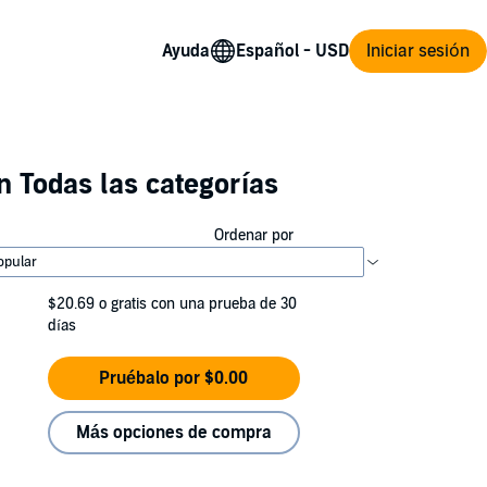
Ayuda
Iniciar sesión
 Todas las categorías
Ordenar por
$20.69
o gratis con una prueba de 30
días
Pruébalo por $0.00
Más opciones de compra