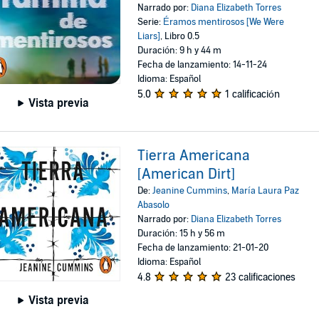
Narrado por:
Diana Elizabeth Torres
Serie:
Éramos mentirosos [We Were
Liars]
, Libro 0.5
Duración: 9 h y 44 m
Fecha de lanzamiento: 14-11-24
Idioma: Español
5.0
1 calificación
Vista previa
Tierra Americana
[American Dirt]
De:
Jeanine Cummins
,
María Laura Paz
Abasolo
Narrado por:
Diana Elizabeth Torres
Duración: 15 h y 56 m
Fecha de lanzamiento: 21-01-20
Idioma: Español
4.8
23 calificaciones
Vista previa