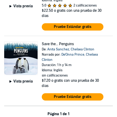
Idioma: Inglés
5.0
2 calificaciones
Vista previa
$22.50
o gratis con una prueba de 30
días
Pruebe Estándar gratis
Save the... Penguins
De:
Anita Sanchez
,
Chelsea Clinton
Narrado por:
De'Onna Prince
,
Chelsea
Clinton
Duración: 1 h y 14 m
Idioma: Inglés
sin calificaciones
$7.20
o gratis con una prueba de 30
Vista previa
días
Pruebe Estándar gratis
Página 1 de 1