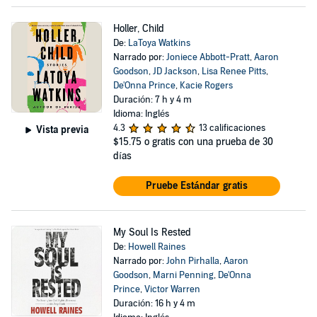
Holler, Child
De:
LaToya Watkins
Narrado por:
Joniece Abbott-Pratt
,
Aaron
Goodson
,
JD Jackson
,
Lisa Renee Pitts
,
De'Onna Prince
,
Kacie Rogers
Duración: 7 h y 4 m
Idioma: Inglés
4.3
13 calificaciones
Vista previa
$15.75
o gratis con una prueba de 30
días
Pruebe Estándar gratis
My Soul Is Rested
De:
Howell Raines
Narrado por:
John Pirhalla
,
Aaron
Goodson
,
Marni Penning
,
De'Onna
Prince
,
Victor Warren
Duración: 16 h y 4 m