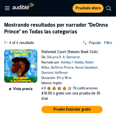
Pruébalo ahora
Mostrando resultados por narrador
"DeOnna
Prince"
en Todas las categorías
1 - 4 of 4 resultado
Popular
Filtro
Redwood Court (Reese's Book Club)
De:
DéLana R. A. Dameron
Narrado por:
Ashley J. Hobbs
,
Robin
Miles
,
De'Onna Prince
,
Aaron Goodson
,
Dominic Hoffman
Duración: 9 h y 16 m
Idioma: Inglés
4.0
76 calificaciones
Vista previa
$18.00
o gratis con una prueba de 30
días
Pruebe Estándar gratis