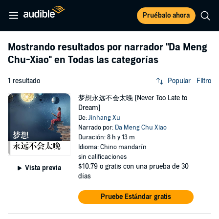
Pruébalo ahora
Mostrando resultados por narrador
"Da Meng
Chu-Xiao"
en Todas las categorías
1 resultado
Popular
Filtro
梦想永远不会太晚 [Never Too Late to
Dream]
De:
Jinhang Xu
Narrado por:
Da Meng Chu Xiao
Duración: 8 h y 13 m
Idioma: Chino mandarín
sin calificaciones
$10.79
o gratis con una prueba de 30
Vista previa
días
Pruebe Estándar gratis