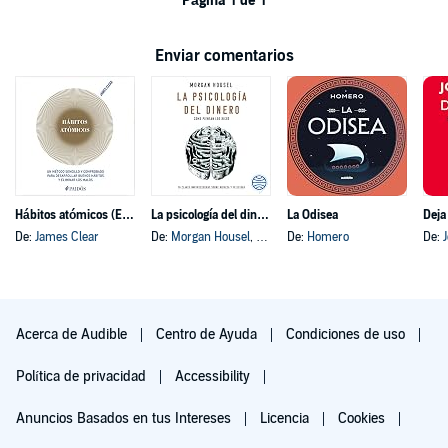
Página 1 de 1
Enviar comentarios
Hábitos atómicos (Español neutro)
La psicología del dinero
La Odisea
Deja
De:
James Clear
De:
Morgan Housel
, y otros
De:
Homero
De:
Acerca de Audible
Centro de Ayuda
Condiciones de uso
Política de privacidad
Accessibility
Anuncios Basados en tus Intereses
Licencia
Cookies