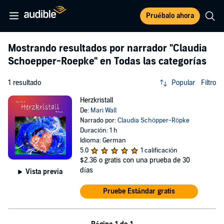
Pruébalo ahora
Mostrando resultados por narrador
"Claudia
Schoepper-Roepke"
en Todas las categorías
1 resultado
Popular
Filtro
Herzkristall
De:
Mari Wall
Narrado por:
Claudia Schöpper-Röpke
Duración: 1 h
Idioma: German
5.0
1 calificación
$2.36
o gratis con una prueba de 30
días
Vista previa
Pruebe Estándar gratis