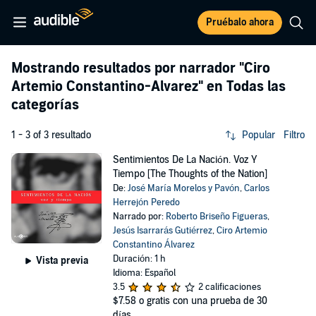
Pruébalo ahora
Mostrando resultados por narrador
"Ciro
Artemio Constantino-Alvarez"
en Todas las
categorías
1 - 3 of 3 resultado
Popular
Filtro
Sentimientos De La Nación. Voz Y
Tiempo [The Thoughts of the Nation]
De:
José María Morelos y Pavón
,
Carlos
Herrejón Peredo
Narrado por:
Roberto Briseño Figueras
,
Jesús Isarrarás Gutiérrez
,
Ciro Artemio
Constantino Álvarez
Duración: 1 h
Vista previa
Idioma: Español
3.5
2 calificaciones
$7.58
o gratis con una prueba de 30
días