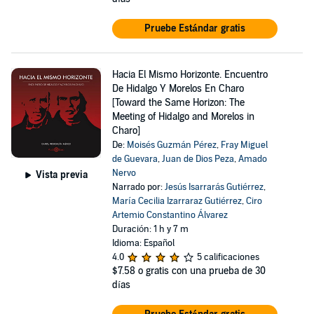
Pruebe Estándar gratis
Hacia El Mismo Horizonte. Encuentro
De Hidalgo Y Morelos En Charo
[Toward the Same Horizon: The
Meeting of Hidalgo and Morelos in
Charo]
De:
Moisés Guzmán Pérez
,
Fray Miguel
de Guevara
,
Juan de Dios Peza
,
Amado
Nervo
Vista previa
Narrado por:
Jesús Isarrarás Gutiérrez
,
María Cecilia Izarraraz Gutiérrez
,
Ciro
Artemio Constantino Álvarez
Duración: 1 h y 7 m
Idioma: Español
4.0
5 calificaciones
$7.58
o gratis con una prueba de 30
días