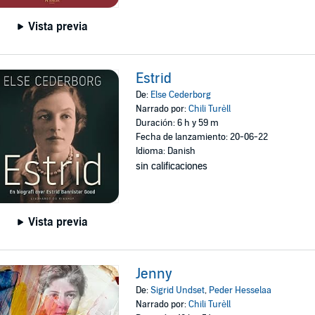
Vista previa
Estrid
De:
Else Cederborg
Narrado por:
Chili Turèll
Duración: 6 h y 59 m
Fecha de lanzamiento: 20-06-22
Idioma: Danish
sin calificaciones
Vista previa
Jenny
De:
Sigrid Undset
,
Peder Hesselaa
Narrado por:
Chili Turèll