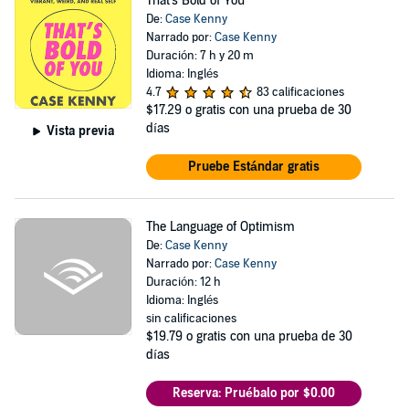
That's Bold of You
De:
Case Kenny
Narrado por:
Case Kenny
Duración: 7 h y 20 m
Idioma: Inglés
4.7
83 calificaciones
$17.29
o gratis con una prueba de 30
días
Vista previa
Pruebe Estándar gratis
The Language of Optimism
De:
Case Kenny
Narrado por:
Case Kenny
Duración: 12 h
Idioma: Inglés
sin calificaciones
$19.79
o gratis con una prueba de 30
días
Reserva: Pruébalo por $0.00