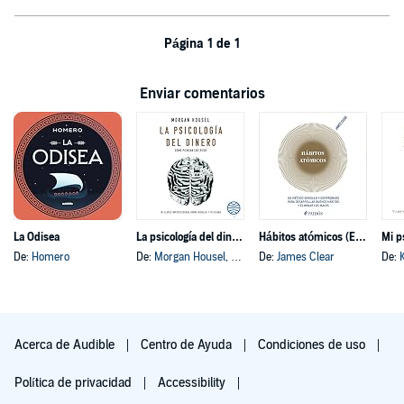
Página 1 de 1
Enviar comentarios
La Odisea
La psicología del dinero
Hábitos atómicos (Español neutro)
Mi p
De:
Homero
De:
Morgan Housel
, y otros
De:
James Clear
De:
Acerca de Audible
Centro de Ayuda
Condiciones de uso
Política de privacidad
Accessibility