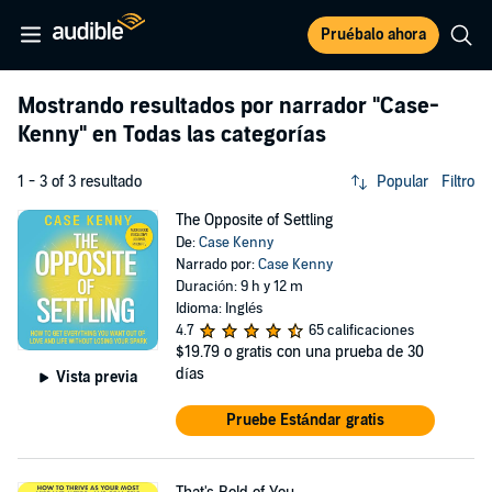
Pruébalo ahora
Mostrando resultados por narrador
"Case-
Kenny"
en Todas las categorías
1 - 3 of 3 resultado
Popular
Filtro
The Opposite of Settling
De:
Case Kenny
Narrado por:
Case Kenny
Duración: 9 h y 12 m
Idioma: Inglés
4.7
65 calificaciones
$19.79
o gratis con una prueba de 30
días
Vista previa
Pruebe Estándar gratis