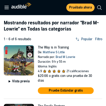
Pruébalo ahora
Mostrando resultados por narrador
"Brad M-
Lowrie"
en Todas las categorías
1 - 6 of 6 resultado
Popular
Filtro
The Way is in Training
De:
Matthew S Little
Narrado por:
Brad M Lowrie
Duración: 9 h y 55 m
Idioma: Inglés
4.9
21 calificaciones
$20.66
o gratis con una prueba de 30
días
Vista previa
Pruebe Estándar gratis