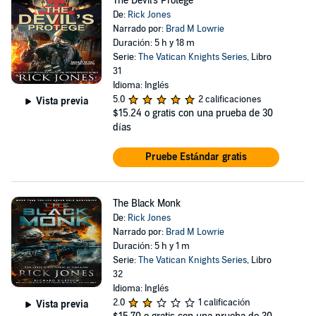
The Devil's Protege
De:
Rick Jones
Narrado por:
Brad M Lowrie
Duración: 5 h y 18 m
Serie:
The Vatican Knights Series
, Libro
31
Idioma: Inglés
5.0
2 calificaciones
Vista previa
$15.24
o gratis con una prueba de 30
días
Pruebe Estándar gratis
The Black Monk
De:
Rick Jones
Narrado por:
Brad M Lowrie
Duración: 5 h y 1 m
Serie:
The Vatican Knights Series
, Libro
32
Idioma: Inglés
2.0
1 calificación
Vista previa