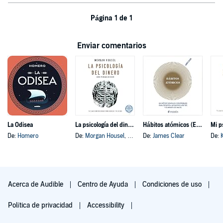
Página 1 de 1
Enviar comentarios
La Odisea
La psicología del dinero
Hábitos atómicos (Español neutro)
Mi p
De:
Homero
De:
Morgan Housel
, y otros
De:
James Clear
De:
Acerca de Audible
Centro de Ayuda
Condiciones de uso
Política de privacidad
Accessibility