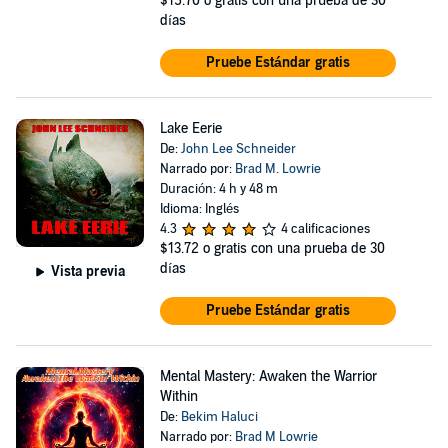
$15.70
o gratis con una prueba de 30
días
Pruebe Estándar gratis
Lake Eerie
De:
John Lee Schneider
Narrado por:
Brad M. Lowrie
Duración: 4 h y 48 m
Idioma: Inglés
4.3
4 calificaciones
$13.72
o gratis con una prueba de 30
días
Vista previa
Pruebe Estándar gratis
Mental Mastery: Awaken the Warrior
Within
De:
Bekim Haluci
Narrado por:
Brad M Lowrie