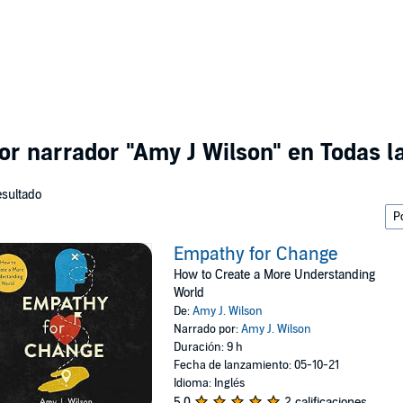
por narrador
"Amy J Wilson"
en Todas la
esultado
Empathy for Change
How to Create a More Understanding
World
De:
Amy J. Wilson
Narrado por:
Amy J. Wilson
Duración: 9 h
Fecha de lanzamiento: 05-10-21
Idioma: Inglés
5.0
2 calificaciones