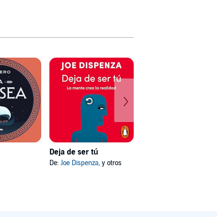
Deja de ser tú
Mi psicóloga me dijo
De:
Joe Dispenza
, y otros
De:
Katherine Hoyer
, y otros