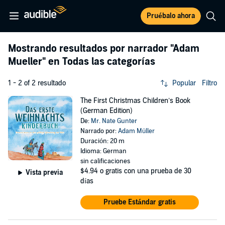
Pruébalo ahora
Mostrando resultados por narrador
"Adam
Mueller"
en Todas las categorías
1 - 2 of 2 resultado
Popular
Filtro
The First Christmas Children’s Book
(German Edition)
De:
Mr. Nate Gunter
Narrado por:
Adam Müller
Duración: 20 m
Idioma: German
sin calificaciones
$4.94
o gratis con una prueba de 30
Vista previa
días
Pruebe Estándar gratis