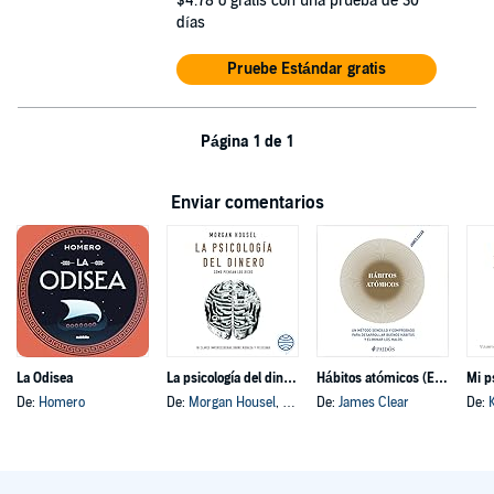
$4.78
o gratis con una prueba de 30
días
Pruebe Estándar gratis
Página 1 de 1
Enviar comentarios
La Odisea
La psicología del dinero
Hábitos atómicos (Español neutro)
Mi p
De:
Homero
De:
Morgan Housel
, y otros
De:
James Clear
De: