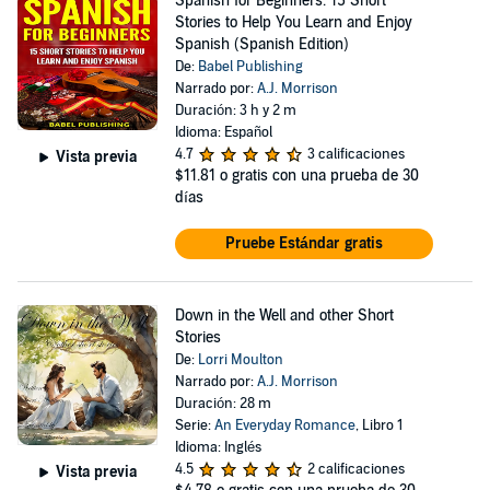
Spanish for Beginners: 15 Short
Stories to Help You Learn and Enjoy
Spanish (Spanish Edition)
De:
Babel Publishing
Narrado por:
A.J. Morrison
Duración: 3 h y 2 m
Idioma: Español
4.7
3 calificaciones
Vista previa
$11.81
o gratis con una prueba de 30
días
Pruebe Estándar gratis
Down in the Well and other Short
Stories
De:
Lorri Moulton
Narrado por:
A.J. Morrison
Duración: 28 m
Serie:
An Everyday Romance
, Libro 1
Idioma: Inglés
4.5
2 calificaciones
Vista previa