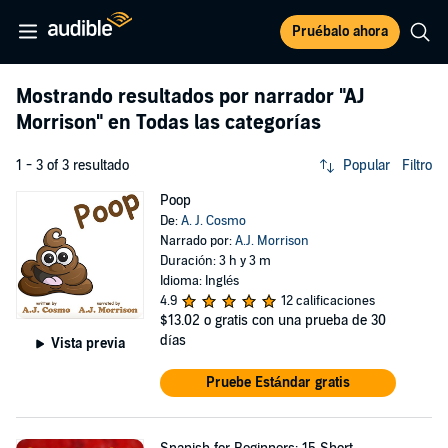
Pruébalo ahora
Mostrando resultados por narrador
"AJ
Morrison"
en Todas las categorías
1 - 3 of 3 resultado
Popular
Filtro
Poop
De:
A. J. Cosmo
Narrado por:
A.J. Morrison
Duración: 3 h y 3 m
Idioma: Inglés
4.9
12 calificaciones
$13.02
o gratis con una prueba de 30
días
Vista previa
Pruebe Estándar gratis