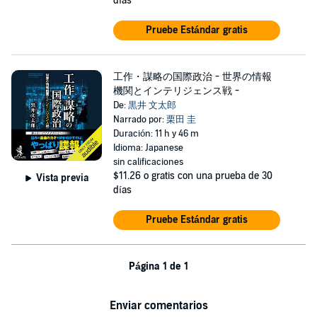
días
Pruebe Estándar gratis
工作・謀略の国際政治 - 世界の情報
機関とインテリジェンス戦 -
De:
黒井 文太郎
Narrado por:
栗田 圭
Duración: 11 h y 46 m
Idioma: Japanese
sin calificaciones
$11.26
o gratis con una prueba de 30
Vista previa
días
Pruebe Estándar gratis
Página 1 de 1
Enviar comentarios