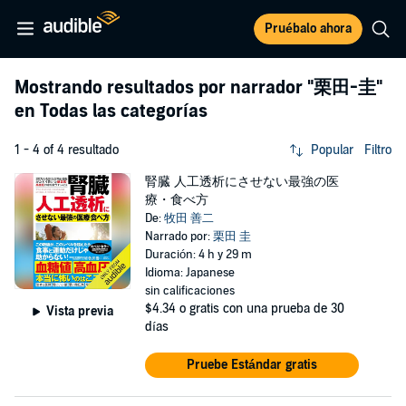
Pruébalo ahora
Mostrando resultados por narrador
"栗田-圭"
en Todas las categorías
1 - 4 of 4 resultado
Popular
Filtro
腎臓 人工透析にさせない最強の医
療・食べ方
De:
牧田 善二
Narrado por:
栗田 圭
Duración: 4 h y 29 m
Idioma: Japanese
sin calificaciones
$4.34
o gratis con una prueba de 30
Vista previa
días
Pruebe Estándar gratis