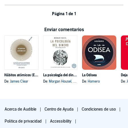
Página 1 de 1
Enviar comentarios
Hábitos atómicos (Español neutro)
La psicología del dinero
La Odisea
Deja
De:
James Clear
De:
Morgan Housel
, y otros
De:
Homero
De:
Acerca de Audible
Centro de Ayuda
Condiciones de uso
Política de privacidad
Accessibility