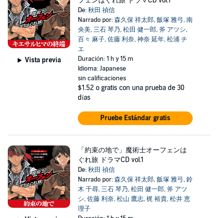
フェンはぐれ旅 ドラマCD vol.1
De:
秋田 禎信
Narrado por:
森久保 祥太郎
,
飯塚 雅弓
,
南
央美
,
三石 琴乃
,
松田 健一郎
,
斧 アツシ
,
百々 麻子
,
佐藤 利奈
,
神奈 延年
,
松浦 チ
エ
Duración: 1 h y 15 m
Vista previa
Idioma: Japanese
sin calificaciones
$1.52
o gratis con una prueba de 30
días
Pruebe Estándar gratis
「約束の地で」魔術士オーフェンは
ぐれ旅 ドラマCD vol.1
De:
秋田 禎信
Narrado por:
森久保 祥太郎
,
飯塚 雅弓
,
鈴
木 千尋
,
三石 琴乃
,
松田 健一郎
,
斧 アツ
シ
,
佐藤 利奈
,
松山 鷹志
,
梶 裕貴
,
松井 恵
理子