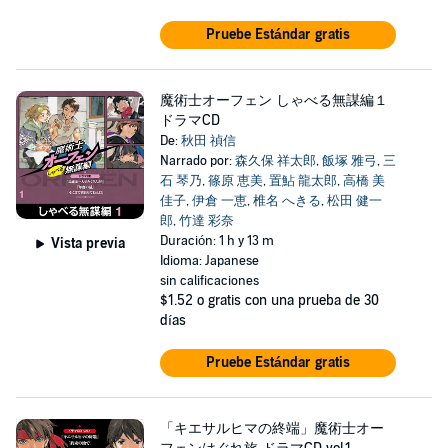
Pruebe Estándar gratis
魔術士オーフェン しゃべる無謀編１
ドラマCD
De:
秋田 禎信
Narrado por:
森久保 祥太郎
,
飯塚 雅弓
,
三
石 琴乃
,
篠原 恵美
,
置鮎 龍太郎
,
高橋 美
佳子
,
伊倉 一恵
,
椎名 へきる
,
松田 健一
郎
,
竹達 彩奈
Duración: 1 h y 13 m
Vista previa
Idioma: Japanese
sin calificaciones
$1.52
o gratis con una prueba de 30
días
Pruebe Estándar gratis
「キエサルヒマの終端」魔術士オー