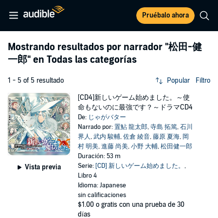
Pruébalo ahora
Mostrando resultados por narrador
"松田-健
一郎"
en Todas las categorías
1 - 5 of 5 resultado
Popular
Filtro
[CD4]新しいゲーム始めました。～使
命もないのに最強です？～ドラマCD4
De:
じゃがバター
Narrado por:
置鮎 龍太郎
,
寺島 拓篤
,
石川
界人
,
武内 駿輔
,
佐倉 綾音
,
藤原 夏海
,
岡
村 明美
,
進藤 尚美
,
小野 大輔
,
松田健一郎
Duración: 53 m
Serie:
[CD] 新しいゲーム始めました。
,
Vista previa
Libro 4
Idioma: Japanese
sin calificaciones
$1.00
o gratis con una prueba de 30
días