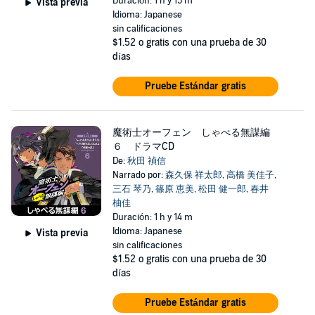
Duración: 1 h y 15 m
Vista previa
Idioma: Japanese
sin calificaciones
$1.52
o gratis con una prueba de 30
días
Pruebe Estándar gratis
魔術士オーフェン しゃべる無謀編
６ ドラマCD
De:
秋田 禎信
Narrado por:
森久保 祥太郎
,
高橋 美佳子
,
三石 琴乃
,
篠原 恵美
,
松田 健一郎
,
春井
柚佳
Duración: 1 h y 14 m
Idioma: Japanese
Vista previa
sin calificaciones
$1.52
o gratis con una prueba de 30
días
Pruebe Estándar gratis