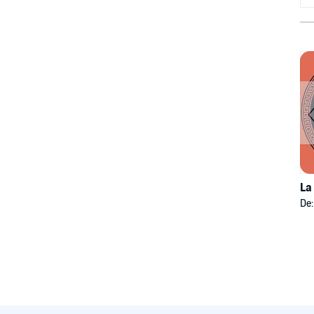
La
De