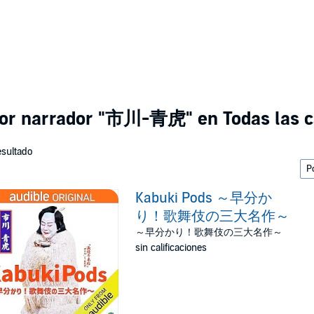
por narrador
"市川-青虎"
en Todas las c
esultado
Kabuki Pods ～早分か
り！歌舞伎の三大名作～
～早分かり！歌舞伎の三大名作～
sin calificaciones