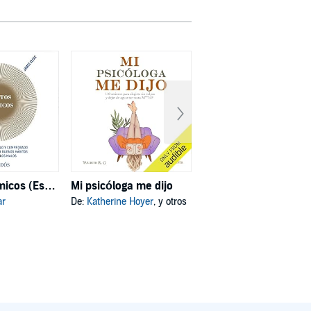
Hábitos atómicos (Español neutro)
Mi psicóloga me dijo
Deja de ser tú
ar
De:
Katherine Hoyer
, y otros
De:
Joe Dispenza
, y otros