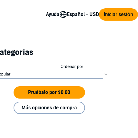
Ayuda
Iniciar sesión
ategorías
Ordenar por
Pruébalo por $0.00
Más opciones de compra