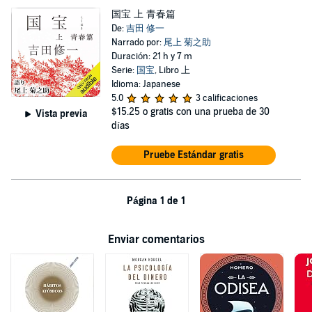
国宝 上 青春篇
De:
吉田 修一
Narrado por:
尾上 菊之助
Duración: 21 h y 7 m
Serie:
国宝
, Libro 上
Idioma: Japanese
5.0
3 calificaciones
$15.25
o gratis con una prueba de 30
Vista previa
días
Pruebe Estándar gratis
Página 1 de 1
Enviar comentarios