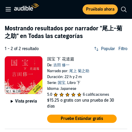
Pruébalo ahora
Mostrando resultados por narrador
"尾上-菊
之助"
en Todas las categorías
1 - 2 of 2 resultado
Popular
Filtro
国宝 下 花道篇
De:
吉田 修一
Narrado por:
尾上 菊之助
Duración: 22 h y 2 m
Serie:
国宝
, Libro 下
Idioma: Japanese
5.0
6 calificaciones
$15.25
o gratis con una prueba de 30
Vista previa
días
Pruebe Estándar gratis