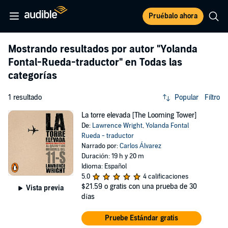
Pruébalo ahora
Mostrando resultados por autor
"Yolanda
Fontal-Rueda-traductor"
en Todas las
categorías
1 resultado
Popular
Filtro
La torre elevada [The Looming Tower]
De:
Lawrence Wright
,
Yolanda Fontal
Rueda - traductor
Narrado por:
Carlos Álvarez
Duración: 19 h y 20 m
Idioma: Español
5.0
4 calificaciones
$21.59
o gratis con una prueba de 30
Vista previa
días
Pruebe Estándar gratis