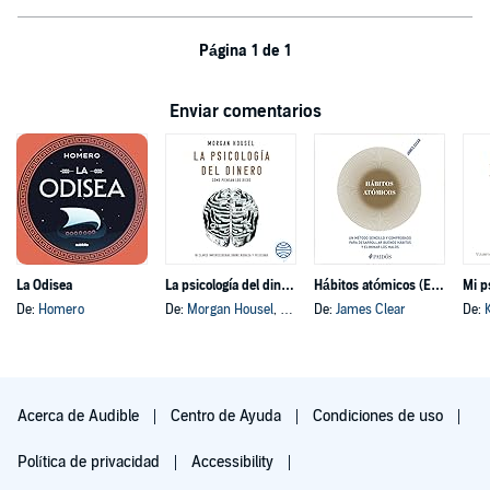
Página 1 de 1
Enviar comentarios
La Odisea
La psicología del dinero
Hábitos atómicos (Español neutro)
Mi p
De:
Homero
De:
Morgan Housel
, y otros
De:
James Clear
De:
Acerca de Audible
Centro de Ayuda
Condiciones de uso
Política de privacidad
Accessibility