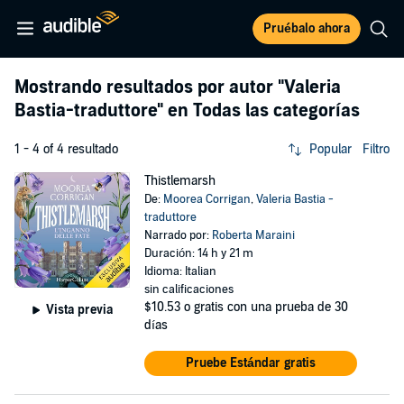
Pruébalo ahora
Mostrando resultados por autor
"Valeria
Bastia-traduttore"
en Todas las categorías
1 - 4 of 4 resultado
Popular
Filtro
Thistlemarsh
De:
Moorea Corrigan
,
Valeria Bastia -
traduttore
Narrado por:
Roberta Maraini
Duración: 14 h y 21 m
Idioma: Italian
sin calificaciones
$10.53
o gratis con una prueba de 30
Vista previa
días
Pruebe Estándar gratis