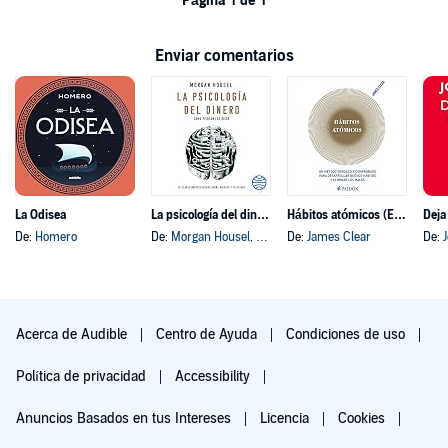
Página 1 de 1
Enviar comentarios
La Odisea
La psicología del dinero
Hábitos atómicos (Español neutro)
Deja
De:
Homero
De:
Morgan Housel
, y otros
De:
James Clear
De:
Acerca de Audible
Centro de Ayuda
Condiciones de uso
Política de privacidad
Accessibility
Anuncios Basados en tus Intereses
Licencia
Cookies