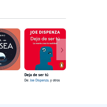
Deja de ser tú
Mi psicóloga me dijo
De:
Joe Dispenza
, y otros
De:
Katherine Hoyer
, y otros