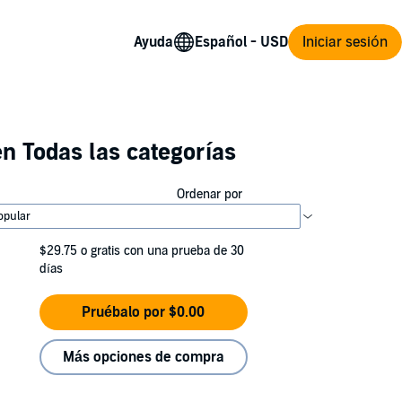
Ayuda
Iniciar sesión
n Todas las categorías
Ordenar por
$29.75
o gratis con una prueba de 30
días
Pruébalo por $0.00
Más opciones de compra