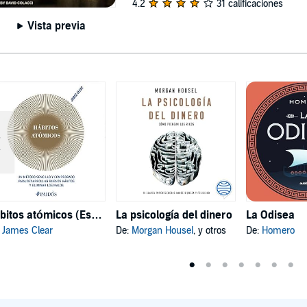
4.2
31 calificaciones
Vista previa
Hábitos atómicos (Español neutro)
La psicología del dinero
La Odisea
:
James Clear
De:
Morgan Housel
, y otros
De:
Homero