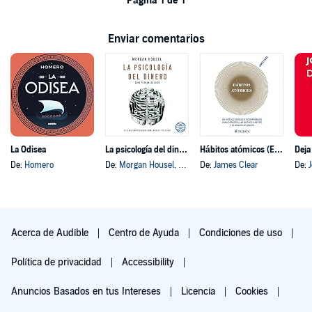
Página 1 de 1
Enviar comentarios
La Odisea
La psicología del dinero
Hábitos atómicos (Español neutro)
Deja
De:
Homero
De:
Morgan Housel
, y otros
De:
James Clear
De:
Acerca de Audible
Centro de Ayuda
Condiciones de uso
Política de privacidad
Accessibility
Anuncios Basados en tus Intereses
Licencia
Cookies