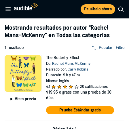
Pruébalo ahora
Mostrando resultados por autor
"Rachel
Mans-McKenny"
en Todas las categorías
1 resultado
Popular
Filtro
The Butterfly Effect
De:
Rachel Mans McKenny
Narrado por:
Carly Robins
Duración: 9 h y 47 m
Idioma: Inglés
4.1
20 calificaciones
$19.95
o gratis con una prueba de 30
días
Vista previa
Pruebe Estándar gratis