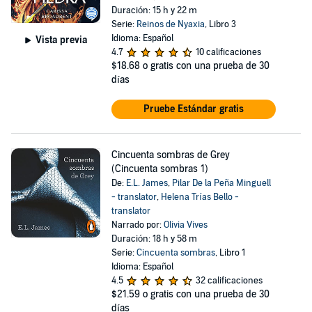
Duración: 15 h y 22 m
Serie:
Reinos de Nyaxia
, Libro 3
Idioma: Español
Vista previa
4.7
10 calificaciones
$18.68
o gratis con una prueba de 30
días
Pruebe Estándar gratis
Cincuenta sombras de Grey
(Cincuenta sombras 1)
De:
E.L. James
,
Pilar De la Peña Minguell
- translator
,
Helena Trías Bello -
translator
Narrado por:
Olivia Vives
Duración: 18 h y 58 m
Serie:
Cincuenta sombras
, Libro 1
Idioma: Español
4.5
32 calificaciones
$21.59
o gratis con una prueba de 30
días