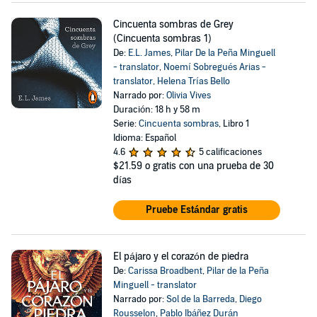
Cincuenta sombras de Grey
(Cincuenta sombras 1)
De:
E.L. James
,
Pilar De la Peña Minguell
- translator
,
Noemí Sobregués Arias -
translator
,
Helena Trías Bello
Narrado por:
Olivia Vives
Duración: 18 h y 58 m
Serie:
Cincuenta sombras
, Libro 1
Idioma: Español
4.6
5 calificaciones
$21.59
o gratis con una prueba de 30
días
Pruebe Estándar gratis
El pájaro y el corazón de piedra
De:
Carissa Broadbent
,
Pilar de la Peña
Minguell - translator
Narrado por:
Sol de la Barreda
,
Diego
Rousselon
,
Pablo Ibáñez Durán