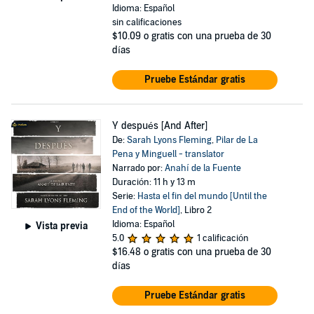
Idioma: Español
sin calificaciones
$10.09
o gratis con una prueba de 30
días
Pruebe Estándar gratis
Y después [And After]
De:
Sarah Lyons Fleming
,
Pilar de La
Pena y Minguell - translator
Narrado por:
Anahí de la Fuente
Duración: 11 h y 13 m
Serie:
Hasta el fin del mundo [Until the
End of the World]
, Libro 2
Idioma: Español
Vista previa
5.0
1 calificación
$16.48
o gratis con una prueba de 30
días
Pruebe Estándar gratis