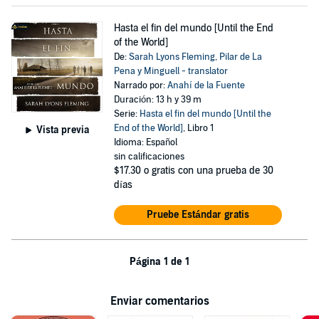
Hasta el fin del mundo [Until the End
of the World]
De:
Sarah Lyons Fleming
,
Pilar de La
Pena y Minguell - translator
Narrado por:
Anahí de la Fuente
Duración: 13 h y 39 m
Serie:
Hasta el fin del mundo [Until the
End of the World]
, Libro 1
Vista previa
Idioma: Español
sin calificaciones
$17.30
o gratis con una prueba de 30
días
Pruebe Estándar gratis
Página 1 de 1
Enviar comentarios