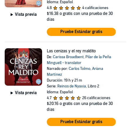
Idioma: Español
4.8
4 calificaciones
$16.38
o gratis con una prueba de 30
Vista previa
días
Pruebe Estándar gratis
Las cenizas y el rey maldito
De:
Carissa Broadbent
,
Pilar de la Peña
Minguell - translator
Narrado por:
Carlos Tolmo
,
Ariana
Martínez
Duración: 19 h y 21 m
Serie:
Reinos de Nyaxia
, Libro 2
Idioma: Español
Vista previa
4.7
26 calificaciones
$20.16
o gratis con una prueba de 30
días
Pruebe Estándar gratis