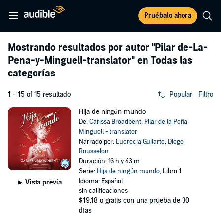
Pruébalo ahora
Mostrando resultados por autor
"Pilar de-La-
Pena-y-Minguell-translator"
en Todas las
categorías
1 - 15 of 15 resultado
Popular
Filtro
Hija de ningún mundo
De:
Carissa Broadbent
,
Pilar de la Peña
Minguell - translator
Narrado por:
Lucrecia Guilarte
,
Diego
Rousselon
Duración: 16 h y 43 m
Serie:
Hija de ningún mundo
, Libro 1
Idioma: Español
Vista previa
sin calificaciones
$19.18
o gratis con una prueba de 30
días