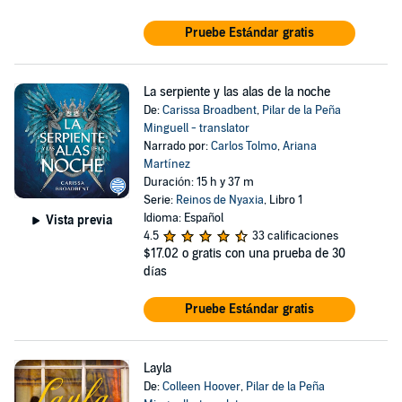
Pruebe Estándar gratis
La serpiente y las alas de la noche
De:
Carissa Broadbent
,
Pilar de la Peña
Minguell - translator
Narrado por:
Carlos Tolmo
,
Ariana
Martínez
Duración: 15 h y 37 m
Serie:
Reinos de Nyaxia
, Libro 1
Idioma: Español
Vista previa
4.5
33 calificaciones
$17.02
o gratis con una prueba de 30
días
Pruebe Estándar gratis
Layla
De:
Colleen Hoover
,
Pilar de la Peña