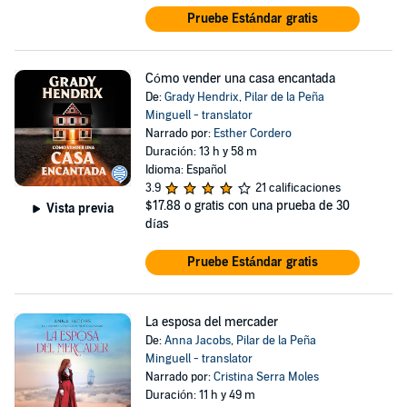
Pruebe Estándar gratis
Cómo vender una casa encantada
De:
Grady Hendrix
,
Pilar de la Peña
Minguell - translator
Narrado por:
Esther Cordero
Duración: 13 h y 58 m
Idioma: Español
3.9
21 calificaciones
$17.88
o gratis con una prueba de 30
Vista previa
días
Pruebe Estándar gratis
La esposa del mercader
De:
Anna Jacobs
,
Pilar de la Peña
Minguell - translator
Narrado por:
Cristina Serra Moles
Duración: 11 h y 49 m