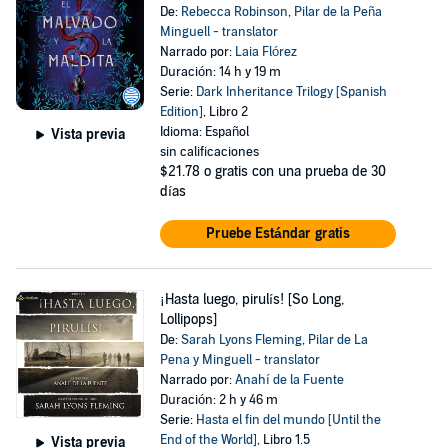
De:
Rebecca Robinson
,
Pilar de la Peña
Minguell - translator
Narrado por:
Laia Flórez
Duración: 14 h y 19 m
Serie:
Dark Inheritance Trilogy [Spanish
Edition]
, Libro 2
Idioma: Español
Vista previa
sin calificaciones
$21.78
o gratis con una prueba de 30
días
Pruebe Estándar gratis
¡Hasta luego, pirulís! [So Long,
Lollipops]
De:
Sarah Lyons Fleming
,
Pilar de La
Pena y Minguell - translator
Narrado por:
Anahí de la Fuente
Duración: 2 h y 46 m
Serie:
Hasta el fin del mundo [Until the
End of the World]
, Libro 1.5
Vista previa