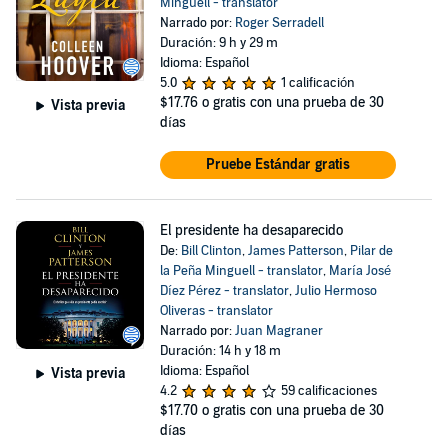
Minguell - translator
Narrado por:
Roger Serradell
Duración: 9 h y 29 m
Idioma: Español
5.0
1 calificación
$17.76
o gratis con una prueba de 30
Vista previa
días
Pruebe Estándar gratis
El presidente ha desaparecido
De:
Bill Clinton
,
James Patterson
,
Pilar de
la Peña Minguell - translator
,
María José
Díez Pérez - translator
,
Julio Hermoso
Oliveras - translator
Narrado por:
Juan Magraner
Duración: 14 h y 18 m
Idioma: Español
Vista previa
4.2
59 calificaciones
$17.70
o gratis con una prueba de 30
días