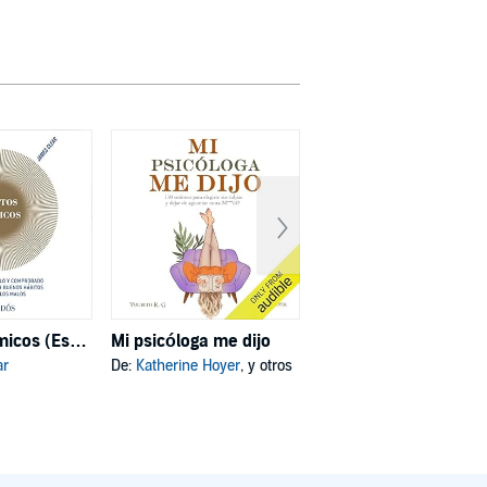
Hábitos atómicos (Español neutro)
Mi psicóloga me dijo
Deja de ser tú
ar
De:
Katherine Hoyer
, y otros
De:
Joe Dispenza
, y otros