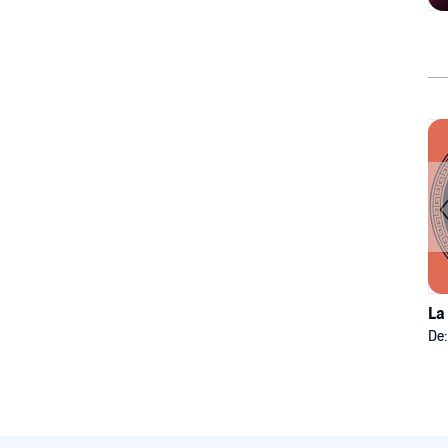
La
De