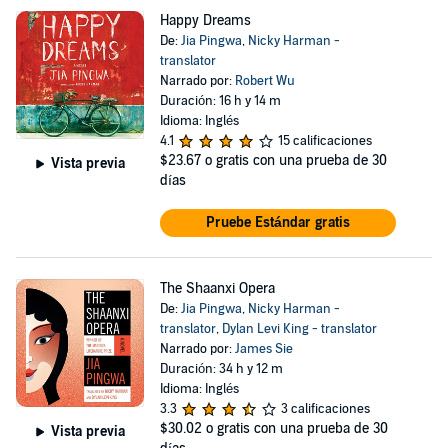
Happy Dreams
De:
Jia Pingwa
,
Nicky Harman -
translator
Narrado por:
Robert Wu
Duración: 16 h y 14 m
Idioma: Inglés
4.1
15 calificaciones
$23.67
o gratis con una prueba de 30
Vista previa
días
Pruebe Estándar gratis
The Shaanxi Opera
De:
Jia Pingwa
,
Nicky Harman -
translator
,
Dylan Levi King - translator
Narrado por:
James Sie
Duración: 34 h y 12 m
Idioma: Inglés
3.3
3 calificaciones
$30.02
o gratis con una prueba de 30
Vista previa