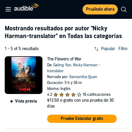
Pruébalo ahora
Mostrando resultados por autor
"Nicky
Harman-translator"
en Todas las categorías
1 - 5 of 5 resultado
Popular
Filtro
The Flowers of War
De:
Geling Yan
,
Nicky Harman -
translator
Narrado por:
Samantha Quan
Duración: 5 h y 36 m
Idioma: Inglés
4.2
16 calificaciones
$13.50
o gratis con una prueba de 30
Vista previa
días
Pruebe Estándar gratis