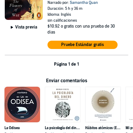
Narrado por:
Samantha Quan
Duración: 5 h y 36 m
Idioma: Inglés
sin calificaciones
$10.92
o gratis con una prueba de 30
Vista previa
días
Pruebe Estándar gratis
Página 1 de 1
Enviar comentarios
La Odisea
La psicología del dinero
Hábitos atómicos (Español neutro)
Mi p