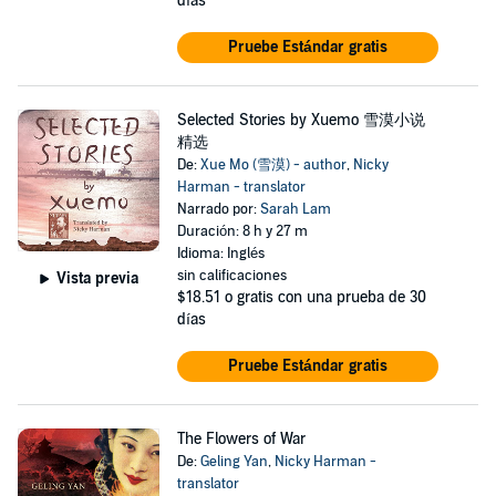
días
Pruebe Estándar gratis
Selected Stories by Xuemo 雪漠小说
精选
De:
Xue Mo (雪漠) - author
,
Nicky
Harman - translator
Narrado por:
Sarah Lam
Duración: 8 h y 27 m
Idioma: Inglés
sin calificaciones
Vista previa
$18.51
o gratis con una prueba de 30
días
Pruebe Estándar gratis
The Flowers of War
De:
Geling Yan
,
Nicky Harman -
translator