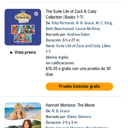
The Suite Life of Zack & Cody
Collection (Books 1-7)
De:
Kitty Richards
,
N. B. Grace
,
M. C. King
,
Beth Beechwood
,
Laurie McElroy
Narrado por:
Andrew Eiden
Duración: 6 h y 27 m
Serie:
Suite Life of Zack and Cody
, Libro
1-7
Vista previa
Idioma: Inglés
sin calificaciones
$16.20
o gratis con una prueba de 30
días
Pruebe Estándar gratis
Hannah Montana: The Movie
De:
N. B. Grace
Narrado por:
Eileen Stevens
Duración: 2 h y 3 m