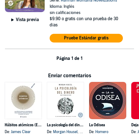
Serie:
Hannah Montana Novelizations
Idioma: Inglés
sin calificaciones
$9.90
o gratis con una prueba de 30
Vista previa
días
Pruebe Estándar gratis
Página 1 de 1
Enviar comentarios
Hábitos atómicos (Español neutro)
La psicología del dinero
La Odisea
Deja
De:
James Clear
De:
Morgan Housel
, y otros
De:
Homero
De: