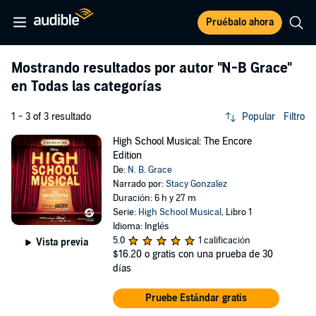
Pruébalo ahora
Mostrando resultados por autor
"N-B Grace"
en Todas las categorías
1 - 3 of 3 resultado
Popular
Filtro
High School Musical: The Encore
Edition
De:
N. B. Grace
Narrado por:
Stacy Gonzalez
Duración: 6 h y 27 m
Serie:
High School Musical
, Libro 1
Idioma: Inglés
5.0
1 calificación
Vista previa
$16.20
o gratis con una prueba de 30
días
Pruebe Estándar gratis