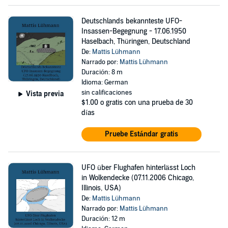
Deutschlands bekannteste UFO-
Insassen-Begegnung - 17.06.1950
Haselbach, Thüringen, Deutschland
De:
Mattis Lühmann
Narrado por:
Mattis Lühmann
Duración: 8 m
Idioma: German
sin calificaciones
Vista previa
$1.00
o gratis con una prueba de 30
días
Pruebe Estándar gratis
UFO über Flughafen hinterlässt Loch
in Wolkendecke (07.11.2006 Chicago,
Illinois, USA)
De:
Mattis Lühmann
Narrado por:
Mattis Lühmann
Duración: 12 m