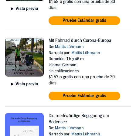
$1.58
o gratis con una prueba de 30
días
Vista previa
Pruebe Estándar gratis
Mit Fahrrad durch Corona-Europa
De:
Mattis Lühmann
Narrado por:
Mattis Lühmann
Duración: 1 h y 46 m
Idioma: German
sin calificaciones
$1.57
o gratis con una prueba de 30
días
Vista previa
Pruebe Estándar gratis
Die merkwürdige Begegnung am
Bodensee
De:
Mattis Lühmann
Narrado por:
Mattis Lühmann