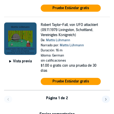
Pruebe Estándar gratis
Robert Taylor-Fall, von UFO attackiert
(09.11.1979 Livingston, Schottland,
Vereinigtes Königreich)
De:
Mattis Lühmann
Narrado por:
Mattis Lühmann
Duración: 16 m
Idioma: German
sin calificaciones
Vista previa
$1.00
o gratis con una prueba de 30
días
Pruebe Estándar gratis
Página 1 de 2
Volver a la página anterior
Avanz