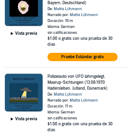
Bayern, Deutschland)
De:
Mattis Lühmann
Narrado por:
Mattis Lühmann
Duración: 10 m
Idioma: German
sin calificaciones
Vista previa
$1.00
o gratis con una prueba de 30
días
Pruebe Estándar gratis
Polizeiauto von UFO lahmgelegt,
Maarup-Sichtungen (13.08.1970
Hadersleben, Jütland, Dänemark)
De:
Mattis Lühmann
Narrado por:
Mattis Lühmann
Duración: 11 m
Idioma: German
sin calificaciones
Vista previa
$1.00
o gratis con una prueba de 30
días