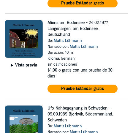
Pruebe Estándar gratis
Aliens am Bodensee - 24.02.1977
Langenargen, am Bodensee,
Deutschland
De:
Mattis Lühmann
Narrado por:
Mattis Lühmann
Duración: 10 m
Idioma: German
sin calificaciones
Vista previa
$1.00
o gratis con una prueba de 30
días
Pruebe Estándar gratis
Ufo-Nahbegegnung in Schweden -
09.09.1989 Björkvik, Södermanland,
Schweden
De:
Mattis Lühmann
Narrado por:
Mattis Lühmann