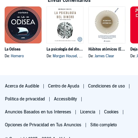
Enviar comentarios
La Odisea
La psicología del dinero
Hábitos atómicos (Español neutro)
Deja
De:
Homero
De:
Morgan Housel
, y otros
De:
James Clear
De:
Acerca de Audible
Centro de Ayuda
Condiciones de uso
Política de privacidad
Accessibility
Anuncios Basados en tus Intereses
Licencia
Cookies
Opciones de Privacidad en Tus Anuncios
Sitio completo