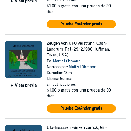
sin calificaciones
Vista previa
$1.00
o gratis con una prueba de 30
días
Pruebe Estándar gratis
Zeugen von UFO verstrahlt, Cash-
Landrum-Fall (29.12.1980 Huffman,
Texas, USA)
De:
Mattis Lühmann
Narrado por:
Mattis Lühmann
Duración: 13 m
Idioma: German
sin calificaciones
Vista previa
$1.00
o gratis con una prueba de 30
días
Pruebe Estándar gratis
Ufo-Insassen winken zurück, Gill-