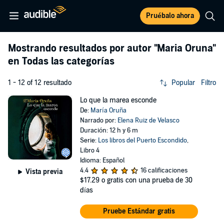
Pruébalo ahora
Mostrando resultados por autor
"Maria Oruna"
en Todas las categorías
1 - 12 of 12 resultado
Popular
Filtro
Lo que la marea esconde
De:
María Oruña
Narrado por:
Elena Ruiz de Velasco
Duración: 12 h y 6 m
Serie:
Los libros del Puerto Escondido
,
Libro 4
Idioma: Español
4.4
16 calificaciones
Vista previa
$17.29
o gratis con una prueba de 30
días
Pruebe Estándar gratis