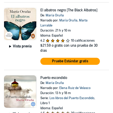
El albatros negro [The Black Albatros]
De:
María Oruña
Narrado por:
María Oruña
,
Marta
Larralde
Duración: 21 h y 10 m
Idioma: Español
4.2
10 calificaciones
$21.59
o gratis con una prueba de 30
Vista previa
días
Pruebe Estándar gratis
Puerto escondido
De:
María Oruña
Narrado por:
Elena Ruiz de Velasco
Duración: 13 h y 18 m
Serie:
Los libros del Puerto Escondido
,
Libro 1
Idioma: Español