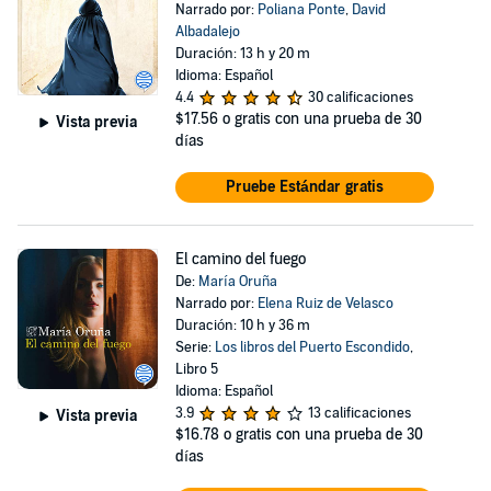
Narrado por:
Poliana Ponte
,
David
Albadalejo
Duración: 13 h y 20 m
Idioma: Español
4.4
30 calificaciones
$17.56
o gratis con una prueba de 30
Vista previa
días
Pruebe Estándar gratis
El camino del fuego
De:
María Oruña
Narrado por:
Elena Ruiz de Velasco
Duración: 10 h y 36 m
Serie:
Los libros del Puerto Escondido
,
Libro 5
Idioma: Español
3.9
13 calificaciones
Vista previa
$16.78
o gratis con una prueba de 30
días