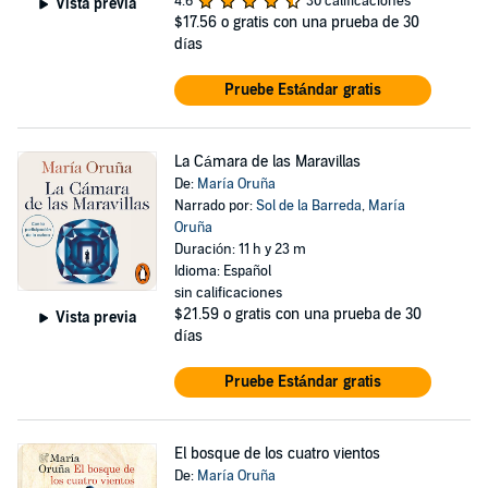
4.6
30 calificaciones
Vista previa
$17.56
o gratis con una prueba de 30
días
Pruebe Estándar gratis
La Cámara de las Maravillas
De:
María Oruña
Narrado por:
Sol de la Barreda
,
María
Oruña
Duración: 11 h y 23 m
Idioma: Español
sin calificaciones
$21.59
o gratis con una prueba de 30
Vista previa
días
Pruebe Estándar gratis
El bosque de los cuatro vientos
De:
María Oruña