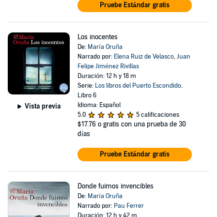
Pruebe Estándar gratis
Los inocentes
De:
María Oruña
Narrado por:
Elena Ruiz de Velasco
,
Juan
Felipe Jiménez Rivillas
Duración: 12 h y 18 m
Serie:
Los libros del Puerto Escondido
,
Libro 6
Idioma: Español
Vista previa
5.0
5 calificaciones
$17.76
o gratis con una prueba de 30
días
Pruebe Estándar gratis
Donde fuimos invencibles
De:
María Oruña
Narrado por:
Pau Ferrer
Duración: 12 h y 42 m