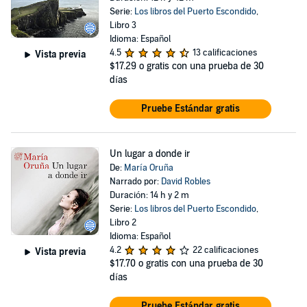
Serie:
Los libros del Puerto Escondido
,
Libro 3
Idioma: Español
4.5
13 calificaciones
Vista previa
$17.29
o gratis con una prueba de 30
días
Pruebe Estándar gratis
Un lugar a donde ir
De:
María Oruña
Narrado por:
David Robles
Duración: 14 h y 2 m
Serie:
Los libros del Puerto Escondido
,
Libro 2
Idioma: Español
4.2
22 calificaciones
Vista previa
$17.70
o gratis con una prueba de 30
días
Pruebe Estándar gratis