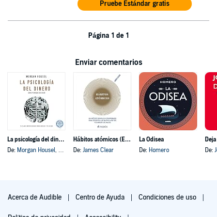
Pruebe Estándar gratis
Página 1 de 1
Enviar comentarios
La psicología del dinero
Hábitos atómicos (Español neutro)
La Odisea
Deja
De:
Morgan Housel
, y otros
De:
James Clear
De:
Homero
De:
Acerca de Audible
Centro de Ayuda
Condiciones de uso