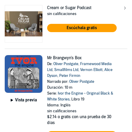
Cream or Sugar Podcast
sin calificaciones
Escúchala gratis
Mr Brangwyn's Box
De:
Oliver Postgate
,
Framewood Media
Ltd
,
Smallfilms Ltd
,
Vernon Elliott
,
Alice
Dyson
,
Peter Firmin
Narrado por:
Oliver Postgate
Duración: 10 m
Serie:
Ivor the Engine - Original Black &
White Stories
, Libro 19
Vista previa
Idioma: Inglés
sin calificaciones
$2.14
o gratis con una prueba de 30
días