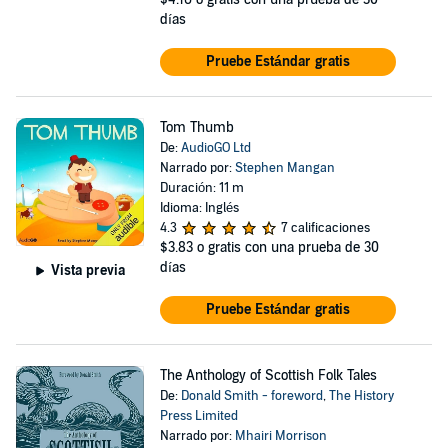
días
Pruebe Estándar gratis
Tom Thumb
De:
AudioGO Ltd
Narrado por:
Stephen Mangan
Duración: 11 m
Idioma: Inglés
4.3
7 calificaciones
$3.83
o gratis con una prueba de 30
días
Vista previa
Pruebe Estándar gratis
The Anthology of Scottish Folk Tales
De:
Donald Smith - foreword
,
The History
Press Limited
Narrado por:
Mhairi Morrison