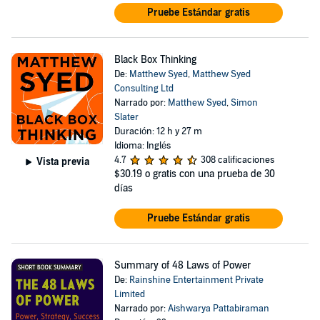
Pruebe Estándar gratis
Black Box Thinking
De:
Matthew Syed
,
Matthew Syed
Consulting Ltd
Narrado por:
Matthew Syed
,
Simon
Slater
Duración: 12 h y 27 m
Idioma: Inglés
4.7
308 calificaciones
Vista previa
$30.19
o gratis con una prueba de 30
días
Pruebe Estándar gratis
Summary of 48 Laws of Power
De:
Rainshine Entertainment Private
Limited
Narrado por:
Aishwarya Pattabiraman