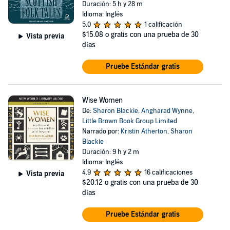
Duración: 5 h y 28 m
Idioma: Inglés
5.0
1 calificación
$15.08
o gratis con una prueba de 30
Vista previa
días
Pruebe Estándar gratis
Wise Women
De:
Sharon Blackie
,
Angharad Wynne
,
Little Brown Book Group Limited
Narrado por:
Kristin Atherton
,
Sharon
Blackie
Duración: 9 h y 2 m
Idioma: Inglés
4.9
16 calificaciones
Vista previa
$20.12
o gratis con una prueba de 30
días
Pruebe Estándar gratis