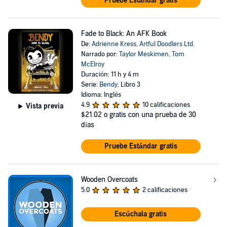
Pruebe Estándar gratis
Fade to Black: An AFK Book
De:
Adrienne Kress
,
Artful Doodlers Ltd.
Narrado por:
Taylor Meskimen
,
Tom
McElroy
Duración: 11 h y 4 m
Serie:
Bendy
, Libro 3
Idioma: Inglés
4.9
10 calificaciones
Vista previa
$21.02
o gratis con una prueba de 30
días
Pruebe Estándar gratis
Wooden Overcoats
5.0
2 calificaciones
Escúchala gratis