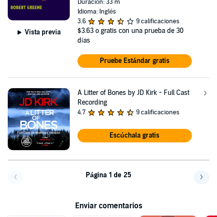
Duración: 33 m
Idioma: Inglés
3.6
9 calificaciones
$3.63
o gratis con una prueba de 30
Vista previa
días
Pruebe Estándar gratis
A Litter of Bones by JD Kirk - Full Cast
Recording
4.7
9 calificaciones
Escúchala gratis
Página 1 de 25
Volver a la página anterior
Avanz
Enviar comentarios