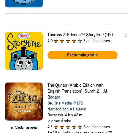
Thomas & Friends™ Storytime (UK)
4.0
3 calificaciones
Escúchala gratis
The Qur'an (Arabic Edition with
English Translation): Surah 2 - Al-
Baqara
De:
One Media iP LTD
Narrado por:
A Haleem
Duración: 4 h y 42 m
Idioma: Árabe
4.3
6 calificaciones
Vista previa
$4.16
o gratis con una prueba de 30