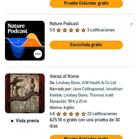
Pruebe Estándar gratis
Nature Podcast
5.0
3 calificaciones
Escúchala gratis
Voices of Rome
De:
Lindsey Davis
,
A M Heath & Co Ltd
Narrado por:
Jane Collingwood
,
Jonathan
Keeble
,
Lindsey Davis
,
Thomas Judd
Duración: 10 h y 21 m
Idioma: Inglés
4.6
22 calificaciones
$25.16
o gratis con una prueba de 30
Vista previa
días