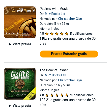
Psalms with Music
De:
M-y Books Ltd
Narrado por:
Christopher Glyn
Duración: 5 h y 29 m
Idioma: Inglés
4.9
11 calificaciones
$16.79
o gratis con una prueba de 30
días
Vista previa
Pruebe Estándar gratis
The Book of Jasher
De:
M-Y Books Ltd
Narrado por:
Christopher Glyn
Duración: 15 h y 50 m
Idioma: Inglés
4.8
50 calificaciones
$23.21
o gratis con una prueba de 30
días
Vista previa