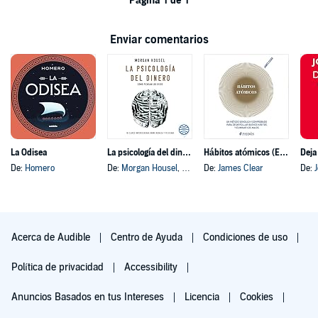
Página 1 de 1
Enviar comentarios
La Odisea
La psicología del dinero
Hábitos atómicos (Español neutro)
Deja
De:
Homero
De:
Morgan Housel
, y otros
De:
James Clear
De:
Acerca de Audible
Centro de Ayuda
Condiciones de uso
Política de privacidad
Accessibility
Anuncios Basados en tus Intereses
Licencia
Cookies