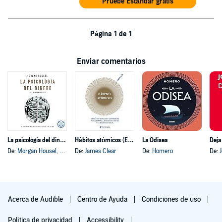
Pruebe Estándar gratis
Página 1 de 1
Enviar comentarios
La psicología del dinero
Hábitos atómicos (Español neutro)
La Odisea
Deja
De:
Morgan Housel
, y otros
De:
James Clear
De:
Homero
De:
Acerca de Audible
Centro de Ayuda
Condiciones de uso
Política de privacidad
Accessibility