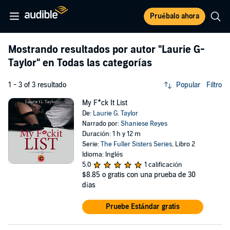
Pruébalo ahora
Mostrando resultados por autor
"Laurie G-
Taylor"
en Todas las categorías
1 - 3 of 3 resultado
Popular
Filtro
My F*ck It List
De:
Laurie G. Taylor
Narrado por:
Shaniese Reyes
Duración: 1 h y 12 m
Serie:
The Fuller Sisters Series
, Libro 2
Idioma: Inglés
5.0
1 calificación
$8.85
o gratis con una prueba de 30
días
Pruebe Estándar gratis