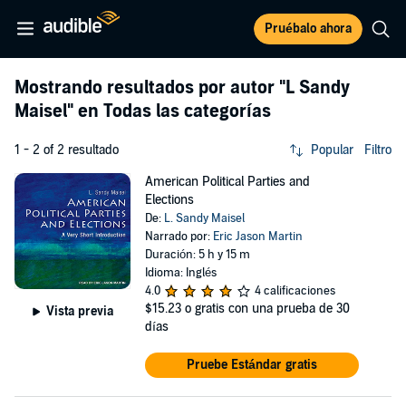
Pruébalo ahora
Mostrando resultados por autor
"L Sandy
Maisel"
en Todas las categorías
1 - 2 of 2 resultado
Popular
Filtro
American Political Parties and
Elections
De:
L. Sandy Maisel
Narrado por:
Eric Jason Martin
Duración: 5 h y 15 m
Idioma: Inglés
4.0
4 calificaciones
$15.23
o gratis con una prueba de 30
Vista previa
días
Pruebe Estándar gratis