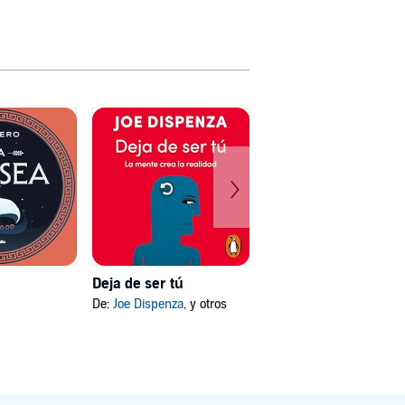
Deja de ser tú
Mi psicóloga me dijo
De:
Joe Dispenza
, y otros
De:
Katherine Hoyer
, y otros