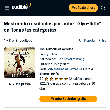
Pruébalo ahora
Mostrando resultados por autor
"Glyn-Iliffe"
en Todas las categorías
1 - 8 of 8 resultado
Popular
Filtro
The Armour of Achilles
De:
Glyn Iliffe
Narrado por:
Charles Armstrong
Duración: 15 h y 38 m
Serie:
Adventures of Odysseus
, Libro 3
Idioma: Inglés
4.9
12 calificaciones
$22.77
o gratis con una prueba de 30
Vista previa
días
Pruebe Estándar gratis