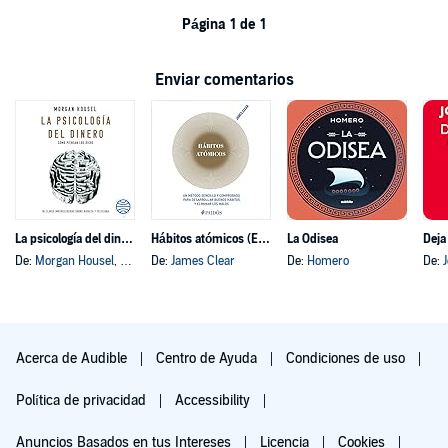
Página 1 de 1
Enviar comentarios
La psicología del dinero
Hábitos atómicos (Español neutro)
La Odisea
Deja
De:
Morgan Housel
, y otros
De:
James Clear
De:
Homero
De:
Acerca de Audible
Centro de Ayuda
Condiciones de uso
Política de privacidad
Accessibility
Anuncios Basados en tus Intereses
Licencia
Cookies