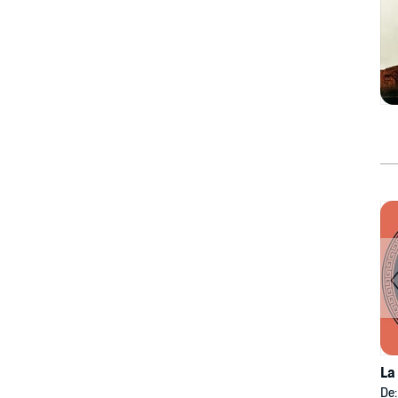
La
De