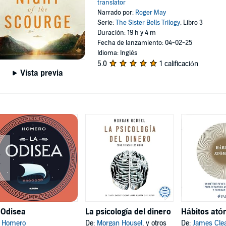
translator
Narrado por:
Roger May
Serie:
The Sister Bells Trilogy
, Libro 3
Duración: 19 h y 4 m
Fecha de lanzamiento: 04-02-25
Idioma: Inglés
5.0
1 calificación
Vista previa
 Odisea
La psicología del dinero
:
Homero
De:
Morgan Housel
, y otros
De:
James Cle