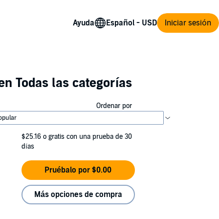
Ayuda
Iniciar sesión
en Todas las categorías
Ordenar por
$25.16
o gratis con una prueba de 30
días
Pruébalo por $0.00
Más opciones de compra