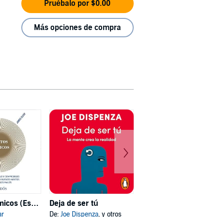
Pruébalo por $0.00
Más opciones de compra
Hábitos atómicos (Español neutro)
Deja de ser tú
Mi psicóloga me dijo
ar
De:
Joe Dispenza
, y otros
De:
Katherine Hoyer
, y otros