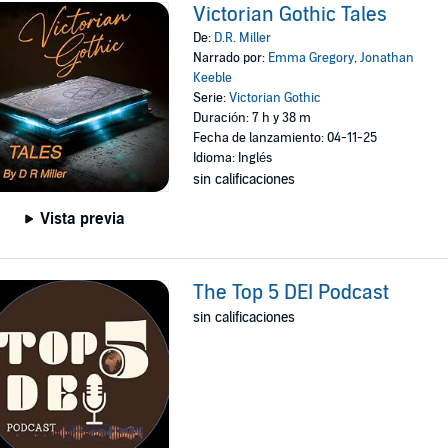
Victorian Gothic Tales
De:
D.R. Miller
Narrado por:
Emma Gregory
,
Jonathan
Keeble
Serie:
Victorian Gothic
Duración: 7 h y 38 m
Fecha de lanzamiento: 04-11-25
Idioma: Inglés
sin calificaciones
Vista previa
The Top 5 DEI Podcast
sin calificaciones