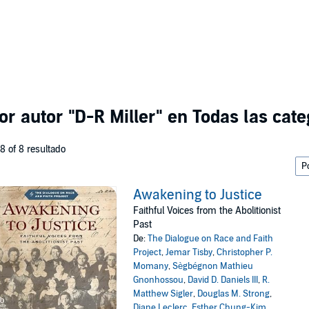
or autor
"D-R Miller"
en Todas las cate
 8 of 8 resultado
Awakening to Justice
Faithful Voices from the Abolitionist
Past
De:
The Dialogue on Race and Faith
Project
,
Jemar Tisby
,
Christopher P.
Momany
,
Sègbégnon Mathieu
Gnonhossou
,
David D. Daniels III
,
R.
Matthew Sigler
,
Douglas M. Strong
,
Diane Leclerc
,
Esther Chung-Kim
,