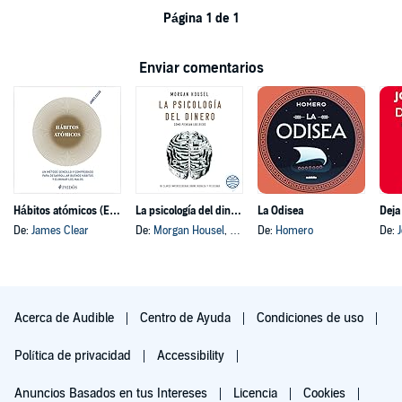
Página 1 de 1
Enviar comentarios
Hábitos atómicos (Español neutro)
La psicología del dinero
La Odisea
Deja
De:
James Clear
De:
Morgan Housel
, y otros
De:
Homero
De:
Acerca de Audible
Centro de Ayuda
Condiciones de uso
Política de privacidad
Accessibility
Anuncios Basados en tus Intereses
Licencia
Cookies