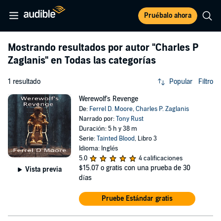
Pruébalo ahora
Mostrando resultados por autor
"Charles P
Zaglanis"
en Todas las categorías
1 resultado
Popular
Filtro
Werewolf's Revenge
De:
Ferrel D. Moore
,
Charles P. Zaglanis
Narrado por:
Tony Rust
Duración: 5 h y 38 m
Serie:
Tainted Blood
, Libro 3
Idioma: Inglés
5.0
4 calificaciones
$15.07
o gratis con una prueba de 30
Vista previa
días
Pruebe Estándar gratis