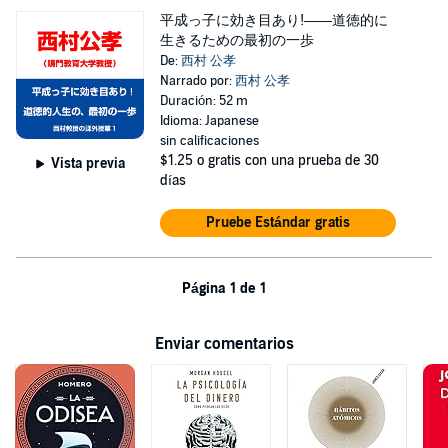
平成っ子に効き目あり!――道徳的に
生きるための最初の一歩
De:
西村 公孝
Narrado por:
西村 公孝
Duración: 52 m
Idioma: Japanese
sin calificaciones
$1.25
o gratis con una prueba de 30
Vista previa
días
Pruebe Estándar gratis
Página 1 de 1
Enviar comentarios