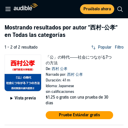
Pruébalo ahora
Mostrando resultados por autor
"西村-公孝"
en Todas las categorías
1 - 2 of 2 resultado
Popular
Filtro
「公」の時代――社会につながる7つ
の方法
De:
西村 公孝
Narrado por:
西村 公孝
Duración: 41 m
Idioma: Japanese
sin calificaciones
$1.25
o gratis con una prueba de 30
Vista previa
días
Pruebe Estándar gratis