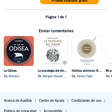
Pruebe Estándar gratis
Página 1 de 1
Enviar comentarios
La Odisea
La psicología del dinero
Hábitos atómicos (Español neutro)
Mi p
De:
Homero
De:
Morgan Housel
, y otros
De:
James Clear
De:
Acerca de Audible
Centro de Ayuda
Condiciones de uso
Política de privacidad
Accessibility