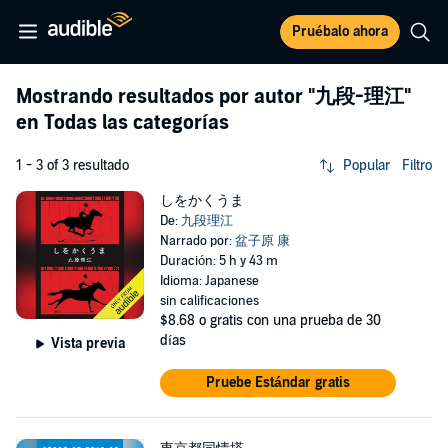
Pruébalo ahora
Mostrando resultados por autor
"九段-理江"
en Todas las categorías
1 - 3 of 3 resultado
Popular
Filtro
しをかくうま
De:
九段理江
Narrado por:
盆子原 康
Duración: 5 h y 43 m
Idioma: Japanese
sin calificaciones
$8.68
o gratis con una prueba de 30
días
Vista previa
Pruebe Estándar gratis