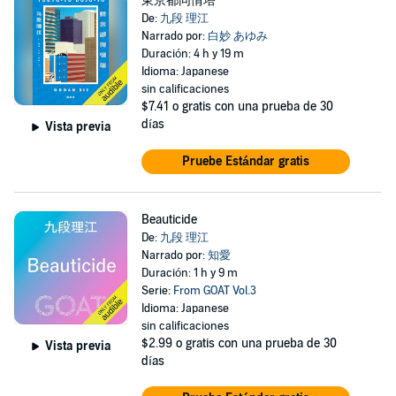
東京都同情塔
De:
九段 理江
Narrado por:
白妙 あゆみ
Duración: 4 h y 19 m
Idioma: Japanese
sin calificaciones
$7.41
o gratis con una prueba de 30
días
Vista previa
Pruebe Estándar gratis
Beauticide
De:
九段 理江
Narrado por:
知愛
Duración: 1 h y 9 m
Serie:
From GOAT Vol.3
Idioma: Japanese
sin calificaciones
$2.99
o gratis con una prueba de 30
Vista previa
días