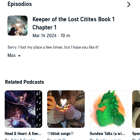
Episodios
Keeper of the Lost Citites Book 1
Chapter 1
Mar 14 2024 · 10 m
Sorry, I lost my place a few times, but I hope you like it!
Más
Related Podcasts
Head & Heart: A Keeper of the Lost Cities Podcast
♡tiktok songs♡
Sundew Talks (a wings of fire podcast
Spec