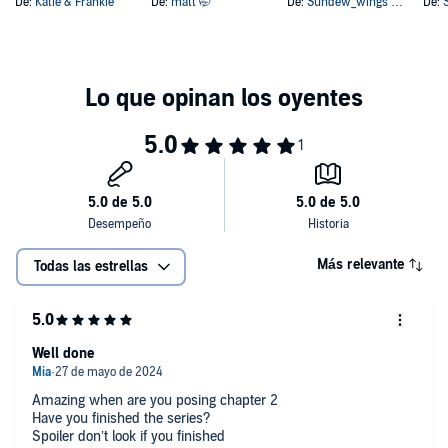
De:
Katie & Frankie
De:
matt 🤭
De:
Sundew_wings Of Fire Nerd!!!
De:
Más relevante
Todas las estrellas
Well done
Amazing when are you posing chapter 2
Have you finished the series?
Spoiler don’t look if you finished