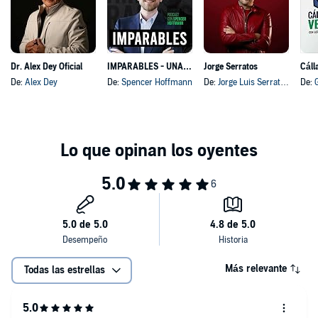
Dr. Alex Dey Oficial
IMPARABLES - UNA VIDA UN LEGADO
Jorge Serratos
Cáll
De:
Alex Dey
De:
Spencer Hoffmann
De:
Jorge Luis Serratos Figueroa
De:
Más relevante
Todas las estrellas