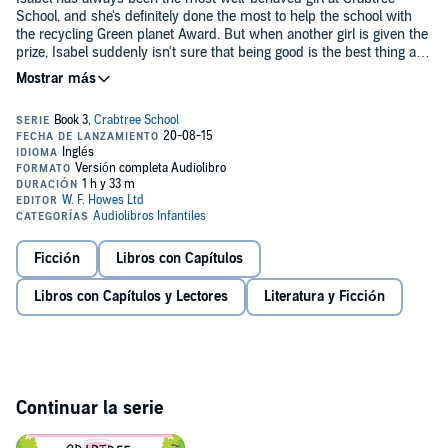
School, and she's definitely done the most to help the school with
the recycling Green planet Award. But when another girl is given the
prize, Isabel suddenly isn't sure that being good is the best thing any
more. Maybe she should be a little bit naughty for once! And being
naughty is fun, until she does something REALLY bad.©2014 Lauren
Pearson (P)2015 W.F. Howes Ltd
Ficción
Libros con Capítulos
Libros con Capítulos y Lectores
Literatura y Ficción
Continuar la serie