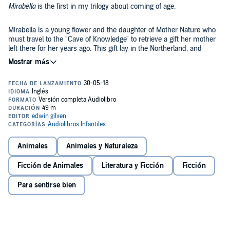
Mirabella
is the first in my trilogy about coming of age.
Mirabella is a young flower and the daughter of Mother Nature who
must travel to the "Cave of Knowledge" to retrieve a gift her mother
left there for her years ago. This gift lay in the Northerland, and
Mirabella must embark on this trip with the help of a courageous
frog known by the other forest animals as Mordecia the Amazing
Frog.
Their quest will lead them on the adventure of a lifetime! And this is
one adventure you really do not want to miss! So, fasten your belt
buckle and tie up your shoes - because it's going to be one heck of a
fun and dangerous ride - Mirabella awaits you! Enjoy!
©2016 Edwin Gilven (P)2018 Edwin Gilven
Animales
Animales y Naturaleza
Ficción de Animales
Literatura y Ficción
Ficción
Para sentirse bien