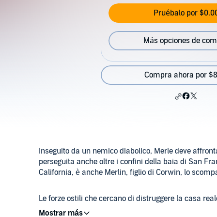
Pruébalo por $0.0
Más opciones de com
Compra ahora por $8
Inseguito da un nemico diabolico, Merle deve affrontar
perseguita anche oltre i confini della baia di San Fr
California, è anche Merlin, figlio di Corwin, lo scom
Le forze ostili che cercano di distruggere la casa r
possono colpire ovunque, fino al cuore stesso di Amb