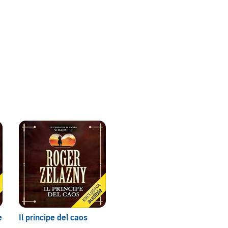
ente ed enigmatica, l'unica speranza per ridare equilibrio
e minaccia Ambra.
co imperdibile della letteratura fantasy di tutti i tempi.
da Daniela Galdo & Iva Guglielmi (P)2019 Audible Studios
e
Il principe del caos