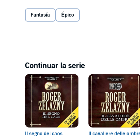
stringere una pericolosa alleanza con un'entità seduc
al suo mondo e affrontare una forza misteriosa ch
Fantasía
Épico
Il settimo capitolo delle Cronache di Ambra, un classi
©2018 Sergio Fanucci Communications Srl. Tradotto 
Continuar la serie
Il segno del caos
Il cavaliere delle ombr