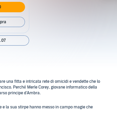
0
pra
.07
e una fitta e intricata rete di omicidi e vendette che lo
ancisco. Perché Merle Corey, giovane informatico della
parso principe d'Ambra.
eale e la sua stirpe hanno messo in campo magie che
ra. Imprigionato dai suoi nemici, Merle è costretto a