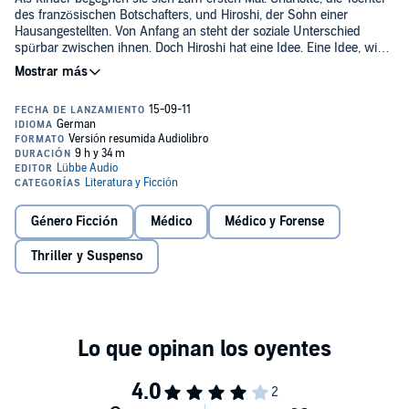
des französischen Botschafters, und Hiroshi, der Sohn einer
Hausangestellten. Von Anfang an steht der soziale Unterschied
spürbar zwischen ihnen. Doch Hiroshi hat eine Idee. Eine Idee, wie
er den Unterschied zwischen Arm und Reich aus der Welt schaffen
könnte. Um Charlottes Liebe zu gewinnen, tritt er an, seine Idee in
die Tat umzusetzen - und die Welt damit in einem nie gekannten
Ausmaß zu verändern. Was mit einer bahnbrechenden Erfindung
beginnt, führt ihn allerdings bald auf die Spur eines uralten
Geheimnisses - und des schrecklichsten aller Verbrechen...©2011
Lübbe Audio (P)2011 Lübbe Audio
Género Ficción
Médico
Médico y Forense
Thriller y Suspenso