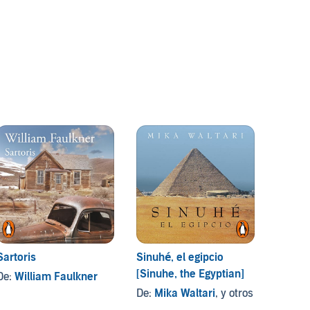
Sartoris
Sinuhé, el egipcio
Meridi
[Sinuhe, the Egyptian]
De:
William Faulkner
De:
Co
De:
Mika Waltari
, y otros