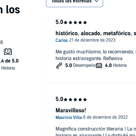
Todas las estrellas
randes esperanzas
(Dickens hizo que quisiera ser escritor),
ecinueve y los veinte, la que me mostró cómo hacerlo. Fue
histórico, alocado, metafórico, 
 escritor vivo y escribir con toda la emoción y el lenguaje
Me gustó muchísimo, lo recomiendo, no es 
historia extravagante. Reflexiva
d Neuwied (P)2022 Penguin Random House Grupo
Maravilloso!
Magnifica construcción literaria ! La
historia es alucinante ! Lo disfruté m