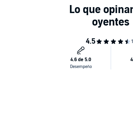
Cecilia Dreymuller
«A los catorce y quince años había leído dos veces
G
pero fue la lectura de
El tambor de hojalata
, a los di
Günter Grass el que me enseñó que era posible ser un
desbordado de Dickens.»
John Irving
Please note: This audiobook is in Spanish.
©1959 Hermann Luchterhand Verlag Darmstadt un
Editorial, S.A.U.