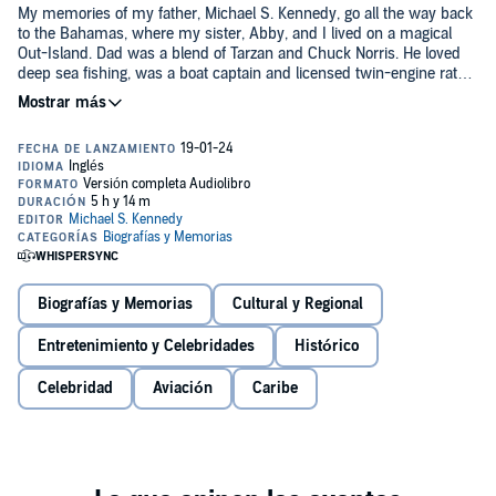
My memories of my father, Michael S. Kennedy, go all the way back
to the Bahamas, where my sister, Abby, and I lived on a magical
Out-Island. Dad was a blend of Tarzan and Chuck Norris. He loved
deep sea fishing, was a boat captain and licensed twin-engine rated
pilot, and still is an adventurer today, pursuing his love of
photography at age 83!!
Michael A. Kennedy, son. bluewolfgallery.com
©2023 Michael S. Kennedy (P)2023 Michael S. Kennedy
Biografías y Memorias
Cultural y Regional
Entretenimiento y Celebridades
Histórico
Celebridad
Aviación
Caribe