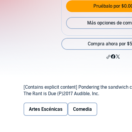
Pruébalo por $0.0
Más opciones de com
Compra ahora por $5
[Contains explicit content] Pondering the sandwich 
The Rant is Due (P)2017 Audible, Inc.
Artes Escénicas
Comedia