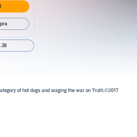
0
pra
.38
category of hot dogs and waging the war on Truth.©2017