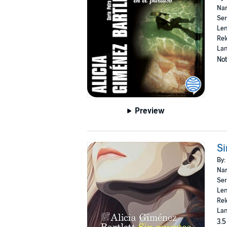
Nar
Ser
Len
Rel
Lan
Not
Preview
Si
By:
Nar
Ser
Len
Rel
Lan
3.5