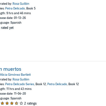
rated by:
Rosa Guillén
ies:
Petra Delicado
, Book 5
gth: 9 hrs and 46 mins
ease date: 01-13-26
guage: Spanish
 rated yet
n muertos
Alicia Giménez Bartlett
rated by:
Rosa Guillén
ies:
Petra Delicado Series
, Book 12,
Petra Delicado
, Book 12
gth: 11 hrs and 43 mins
ease date: 11-04-20
guage: Spanish
2 ratings