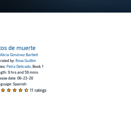
en 2015.
tos de muerte
Alicia Giménez Bartlett
rated by:
Rosa Guillén
ies:
Petra Delicado
, Book 1
gth: 9 hrs and 59 mins
ease date: 06-23-20
guage: Spanish
11 ratings