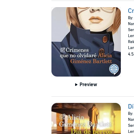
Cr
By:
Nar
Ser
Len
Rel
Lan
4.5
Preview
Dí
By:
Nar
Ser
Len