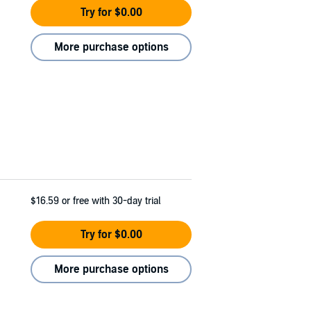
Try for $0.00
More purchase options
$16.59
or free with 30-day trial
Try for $0.00
More purchase options