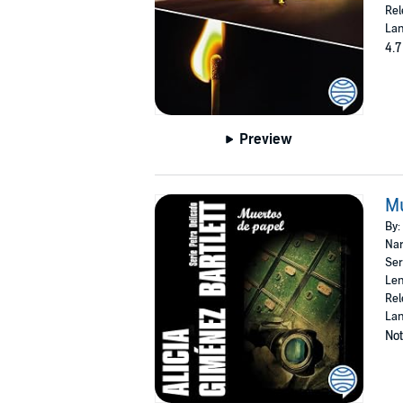
Rel
Lan
4.7
Preview
Mu
By:
Nar
Ser
Len
Rel
Lan
Not