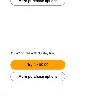
More purchase options
$18.47
or free with 30-day trial
Try for $0.00
More purchase options