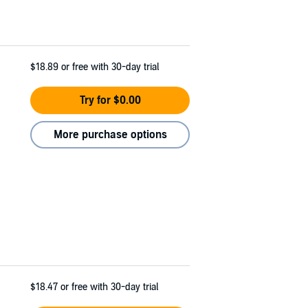
$18.89
or free with 30-day trial
Try for $0.00
More purchase options
$18.47
or free with 30-day trial