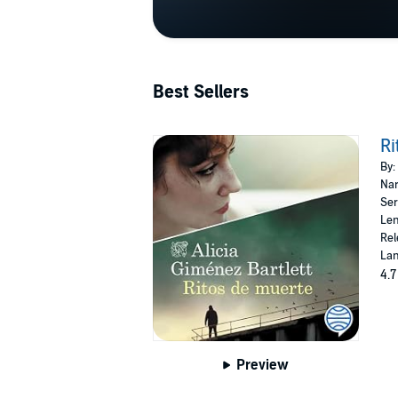
Best Sellers
Ri
By:
Nar
Ser
Len
Rel
Lan
4.7
Preview