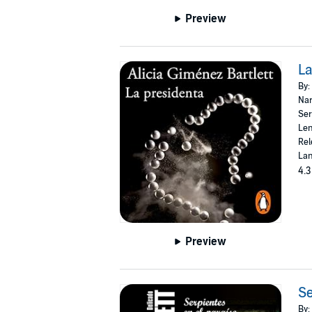
Preview
La
By:
Nar
Ser
Len
Rel
Lan
4.3
Preview
Se
By: