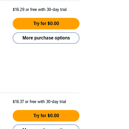
$16.29
or free with 30-day trial
Try for $0.00
More purchase options
$16.37
or free with 30-day trial
Try for $0.00